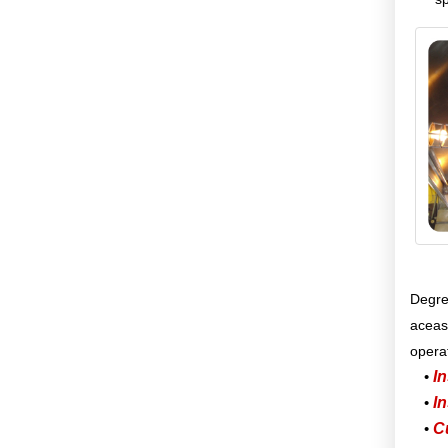
Degres
aceas
operat
In
In
C