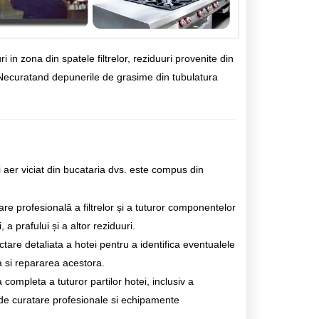
 in zona din spatele filtrelor, reziduuri provenite din
 Necuratand depunerile de grasime din tubulatura
 aer viciat din bucataria dvs. este compus din
re profesională a filtrelor și a tuturor componentelor
 a prafului și a altor reziduuri.
tare detaliata a hotei pentru a identifica eventualele
a si repararea acestora.
ompleta a tuturor partilor hotei, inclusiv a
ii de curatare profesionale si echipamente