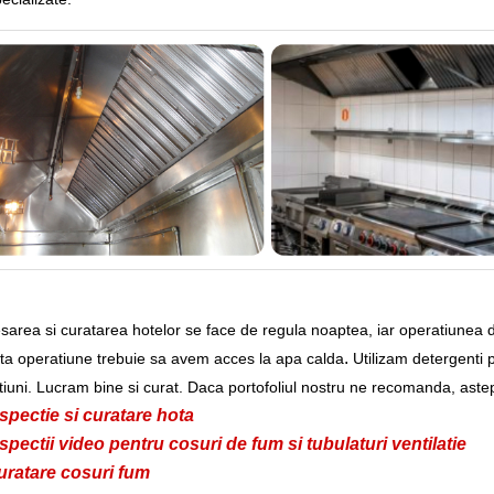
area si curatarea hotelor se face de regula noaptea, iar operatiunea d
.
ta operatiune trebuie sa avem acces la apa calda
Utilizam detergenti 
iuni. Lucram bine si curat. Daca portofoliul nostru ne recomanda, astept
spectie si curatare hota
spectii video pentru cosuri de fum si tubulaturi ventilatie
uratare cosuri fum