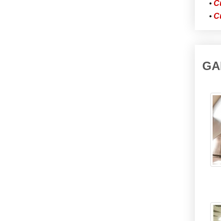
C
C
GA