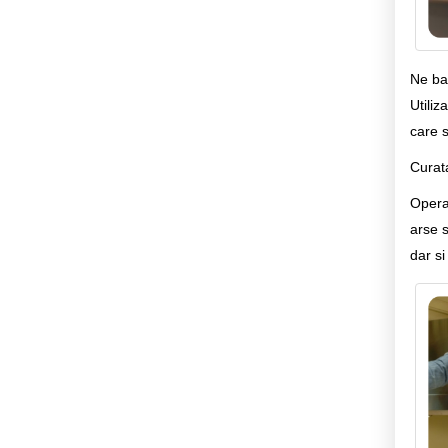
Ne baz
Utiliz
care s
Curata
Opera
arse s
dar s