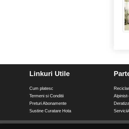
Linkuri Utile
Part
Cum platesc
Recicla
Termeni si Conditii
Alpinist
Preturi Abonamente
Deratiz
Sustine Curatare Hota
Servicii