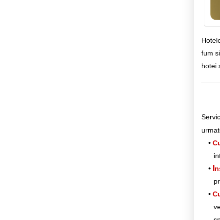
Hotele
fum si
hotei 
Servic
urmat
Cu
in
I
n
pr
Cu
ve
sp