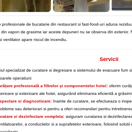
 profesionale de bucatarie din restaurant si fast-food-uri aduna reziduuri
 din vapori de grasime iar aceste depuneri nu se observa din exterior.
.
si ventilator apare riscul de incendiu
Servicii
iul specializat de curatare si degresare a sistemului de evacuare fum si
oarele operatiuni:
rățare profesională a filtrelor și componentelor hotei:
oferim curăța
terioare și exterioare ale hotei, asigurând eliminarea eficientă a grăsimii,
spectare si diagnosticare:
Inainte de curatare, se efectueaza o inspec
obleme sau deteriorari si pentru a oferi recomandari pentru intretinere
ratare si dezinfectare completa:
asiguram curatarea si dezinfectarea c
ntilatoarelor, a conductelor si a suprafetelor exterioare, folosind solut
ecializate.