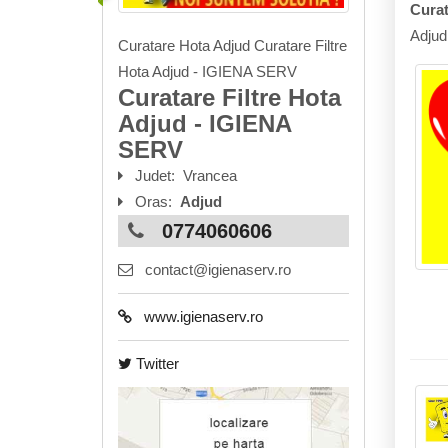
Curat
Adjud
Curatare Hota Adjud Curatare Filtre
Hota Adjud - IGIENA SERV
Curatare Filtre Hota
Adjud - IGIENA
SERV
Judet:
Vrancea
Oras:
Adjud
0774060606
contact@igienaserv.ro
www.igienaserv.ro
Twitter