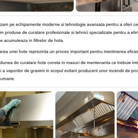
am pe echipamente moderne si tehnologie avansata pentru a oferi cele 
am produse de curatare profesionale si tehnici specializate pentru a elim
e acumuleaza in filtrelor de hota.
rea unei hote reprezinta un proces important pentru mentinerea eficient
tiunea de curatare hote consta in masuri de mentenanta ce trebuie int
i a vaporilor de grasimi in scopul evitarii producerii unor incendii de pro
i umane.