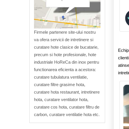
Firmele partenere site-ului nostru
va ofera servicii de intretinere si
curatare hote clasice de bucatarie,
Echipa
precum si hote profesionale, hote
client
industriale HoReCa din inox pentru
atinse
functionarea eficienta a acestora:
intret
curatare tubulatura ventilatie,
curatare filtre grasime hota,
curatare hota restaurant, intretinere
hota, curatare ventilator hota,
curatare cos hota, curatare filtru de
carbon, curatare ventilatie hota etc.