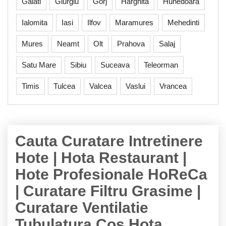
Galati
Giurgiu
Gorj
Harghita
Hunedoara
Ialomita
Iasi
Ilfov
Maramures
Mehedinti
Mures
Neamt
Olt
Prahova
Salaj
Satu Mare
Sibiu
Suceava
Teleorman
Timis
Tulcea
Valcea
Vaslui
Vrancea
Cauta Curatare Intretinere
Hote | Hota Restaurant |
Hote Profesionale HoReCa
| Curatare Filtru Grasime |
Curatare Ventilatie
Tubulatura Cos Hota