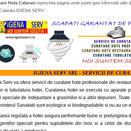
are Hota Calarasi
reprezinta pagina unde puteti gasi informatii utile
Calarasi IGIENA SERV.
IGIENA SERV SRL - SERVICII DE CUR
a Serv va ofera servicii de curatare hote profesionale din restaur
elor si tubulatura hotei. Curatarea hotei se executa cu aparate 
ii speciale de indepartare a grasimilor si a altor depuneri. Toate 
nisterul Sanatatii sunt ecologice si biodegradabile si nu au un 
area regulata a hotei asigura performante bune si prelungirea du
gentilor speciali pentru suprafetele din inox si a celor de di
a de viata a produsului.