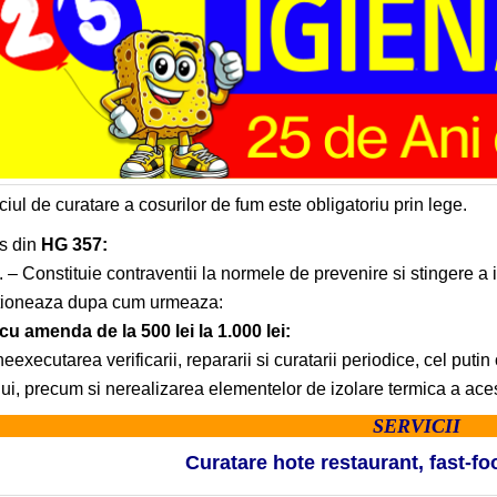
ciul de curatare a cosurilor de fum este obligatoriu prin lege.
s din
HG 357:
1. – Constituie contraventii la normele de prevenire si stingere a 
tioneaza dupa cum urmeaza:
 cu amenda de la 500 lei la 1.000 lei:
neexecutarea verificarii, repararii si curatarii periodice, cel put
ui, precum si nerealizarea elementelor de izolare termica a ace
SERVICII
Curatare hote restaurant, fast-fo