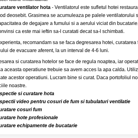
uratare ventilator hota
- Ventilatorul este sufletul hotei restaura
od deosebit. Grasimea se acumuleaza pe palele ventilatorului si 
apacitatea de degajare a fumului si a aerului viciat din bucatari
nvinsi ca este mai ieftin sa-l curatati decat sa-l schimbati.
xperienta, recomandam sa se faca degresarea hotei, curatarea fil
ului de evacuare aferent, la un interval de 4-6 luni.
sarea si curatarea hotelor se face de regula noaptea, iar opera
za aceasta operatiune trebuie sa avem acces la apa calda. Utili
ate acestor operatiuni. Lucram bine si curat. Daca portofoliul n
ciile noastre.
spectie si curatare hota
spectii video pentru cosuri de fum si tubulaturi ventilatie
uratare cosuri fum
uratare hote profesionale
uratare echipamente de bucatarie