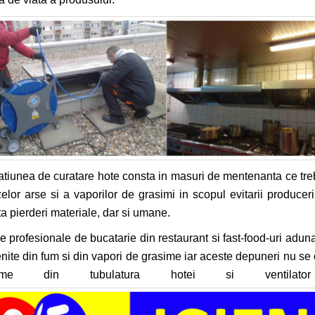
tiunea de curatare hote consta in masuri de mentenanta ce tre
elor arse si a vaporilor de grasimi in scopul evitarii produceri
ta pierderi materiale, dar si umane.
e profesionale de bucatarie din restaurant si fast-food-uri aduna r
nite din fum si din vapori de grasime iar aceste depuneri nu se
sime din tubulatura hotei si ventilat