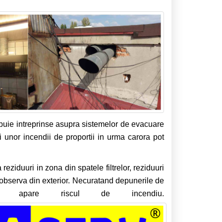
buie intreprinse asupra sistemelor de evacuare
i unor incendii de proportii in urma carora pot
eziduuri in zona din spatele filtrelor, reziduuri
 observa din exterior. Necuratand depunerile de
or apare riscul de incendiu.