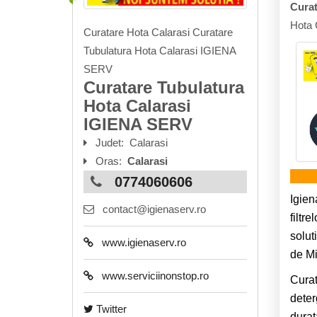
Curat
Hota 
Curatare Hota Calarasi Curatare
Tubulatura Hota Calarasi IGIENA
SERV
Curatare Tubulatura
Hota Calarasi
IGIENA SERV
Judet:
Calarasi
Oras:
Calarasi
0774060606
Igien
contact@igienaserv.ro
filtr
solut
www.igienaserv.ro
de Mi
www.serviciinonstop.ro
Curat
deter
Twitter
durat