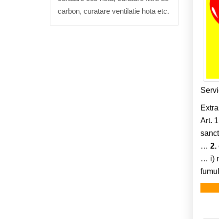
carbon, curatare ventilatie hota etc.
Servi
Extra
Art. 
sanc
…
2.
… i) 
fumul