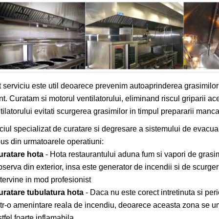
 serviciu este util deoarece prevenim autoaprinderea grasimilo
nt. Curatam si motorul ventilatorului, eliminand riscul griparii ace
tilatorului evitati scurgerea grasimilor in timpul prepararii mancar
ciul specializat de curatare si degresare a sistemului de evacuar
s din urmatoarele operatiuni:
uratare hota
- Hota restaurantului aduna fum si vapori de grasime
bserva din exterior, insa este generator de incendii si de scurger
ntervine in mod profesionist
uratare tubulatura hota
- Daca nu este corect intretinuta si per
ntr-o amenintare reala de incendiu, deoarece aceasta zona se u
tfel foarte inflamabila.