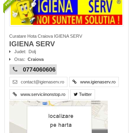
Curatare Hota Craiova IGIENA SERV
IGIENA SERV
Judet:
Dolj
Oras:
Craiova
0774060606
contact@igienaserv.ro
www.igienaserv.ro
www.serviciinonstop.ro
Twitter