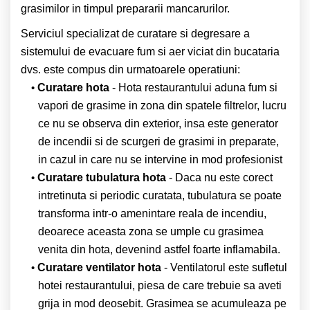
grasimilor in timpul prepararii mancarurilor.
Serviciul specializat de curatare si degresare a
sistemului de evacuare fum si aer viciat din bucataria
dvs. este compus din urmatoarele operatiuni:
Curatare hota
- Hota restaurantului aduna fum si
vapori de grasime in zona din spatele filtrelor, lucru
ce nu se observa din exterior, insa este generator
de incendii si de scurgeri de grasimi in preparate,
in cazul in care nu se intervine in mod profesionist
Curatare tubulatura hota
- Daca nu este corect
intretinuta si periodic curatata, tubulatura se poate
transforma intr-o amenintare reala de incendiu,
deoarece aceasta zona se umple cu grasimea
venita din hota, devenind astfel foarte inflamabila.
Curatare ventilator hota
- Ventilatorul este sufletul
hotei restaurantului, piesa de care trebuie sa aveti
grija in mod deosebit. Grasimea se acumuleaza pe