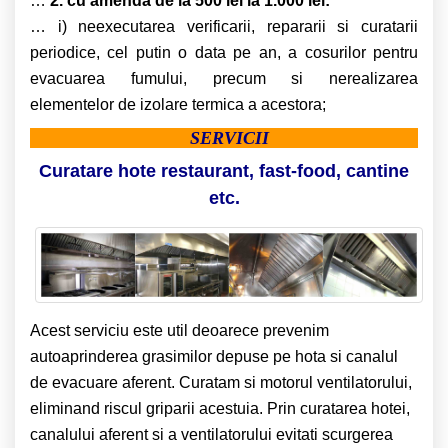
…
2. cu amenda de la 500 lei la 1.000 lei:
… i) neexecutarea verificarii, repararii si curatarii
periodice, cel putin o data pe an, a cosurilor pentru
evacuarea fumului, precum si nerealizarea
elementelor de izolare termica a acestora;
SERVICII
Curatare hote restaurant, fast-food, cantine
etc.
Acest serviciu este util deoarece prevenim
autoaprinderea grasimilor depuse pe hota si canalul
de evacuare aferent. Curatam si motorul ventilatorului,
eliminand riscul griparii acestuia. Prin curatarea hotei,
canalului aferent si a ventilatorului evitati scurgerea