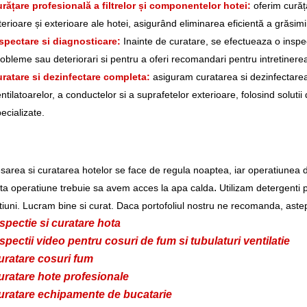
rățare profesională a filtrelor și componentelor hotei:
oferim curăța
terioare și exterioare ale hotei, asigurând eliminarea eficientă a grăsimii,
spectare si diagnosticare:
Inainte de curatare, se efectueaza o inspec
obleme sau deteriorari si pentru a oferi recomandari pentru intretinere
ratare si dezinfectare completa:
asiguram curatarea si dezinfectarea c
ntilatoarelor, a conductelor si a suprafetelor exterioare, folosind solut
ecializate.
area si curatarea hotelor se face de regula noaptea, iar operatiunea d
.
ta operatiune trebuie sa avem acces la apa calda
Utilizam detergenti 
iuni. Lucram bine si curat. Daca portofoliul nostru ne recomanda, astept
spectie si curatare hota
spectii video pentru cosuri de fum si tubulaturi ventilatie
uratare cosuri fum
uratare hote profesionale
uratare echipamente de bucatarie