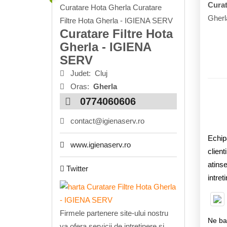
Curat
Curatare Hota Gherla Curatare
Gherl
Filtre Hota Gherla - IGIENA SERV
Curatare Filtre Hota
Gherla - IGIENA
SERV
Judet:
Cluj
Oras:
Gherla
0774060606
contact@igienaserv.ro
Echipa
www.igienaserv.ro
client
atinse
Twitter
intret
Firmele partenere site-ului nostru
Ne baz
va ofera servicii de intretinere si