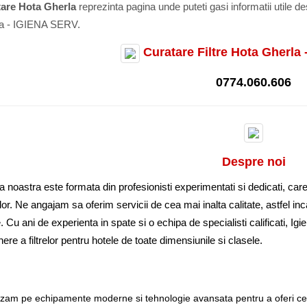
are Hota Gherla
reprezinta pagina unde puteti gasi informatii utile d
a - IGIENA SERV.
Curatare Filtre Hota Gherla
0774.060.606
Despre noi
 noastra este formata din profesionisti experimentati si dedicati, care p
ilor. Ne angajam sa oferim servicii de cea mai inalta calitate, astfel in
. Cu ani de experienta in spate si o echipa de specialisti calificati, Ig
inere a filtrelor pentru hotele de toate dimensiunile si clasele.
am pe echipamente moderne si tehnologie avansata pentru a oferi cele 