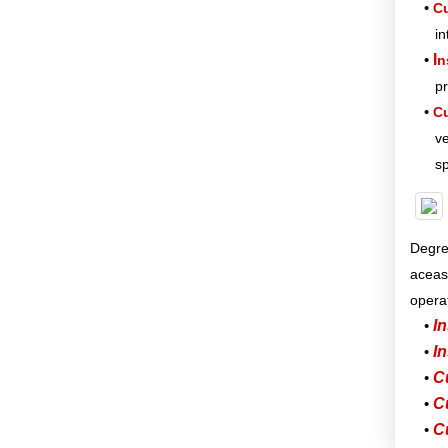
Cu
in
I
n
pr
Cu
ve
sp
Degres
aceas
operat
In
In
C
C
C