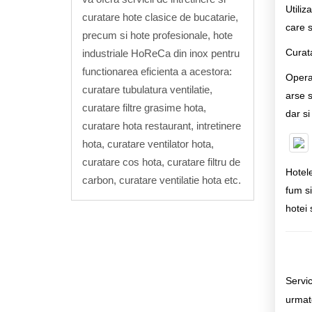
Utiliz
curatare hote clasice de bucatarie,
care s
precum si hote profesionale, hote
Curata
industriale HoReCa din inox pentru
functionarea eficienta a acestora:
Opera
curatare tubulatura ventilatie,
arse s
curatare filtre grasime hota,
dar s
curatare hota restaurant, intretinere
hota, curatare ventilator hota,
curatare cos hota, curatare filtru de
Hotele
carbon, curatare ventilatie hota etc.
fum si
hotei 
Servic
urmat