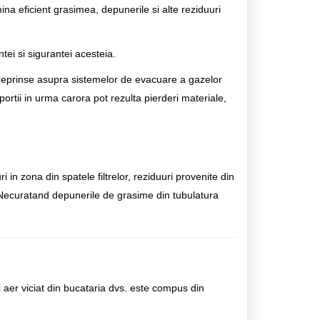
ina eficient grasimea, depunerile si alte reziduuri
ei si sigurantei acesteia.
reprinse asupra sistemelor de evacuare a gazelor
portii in urma carora pot rezulta pierderi materiale,
 in zona din spatele filtrelor, reziduuri provenite din
 Necuratand depunerile de grasime din tubulatura
 aer viciat din bucataria dvs. este compus din