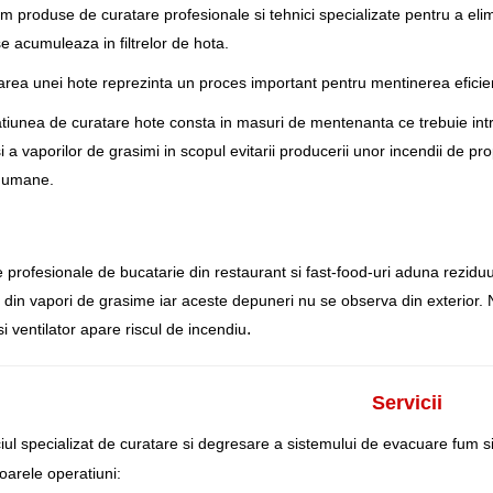
am produse de curatare profesionale si tehnici specializate pentru a elim
e acumuleaza in filtrelor de hota.
rea unei hote reprezinta un proces important pentru mentinerea eficient
tiunea de curatare hote consta in masuri de mentenanta ce trebuie int
i a vaporilor de grasimi in scopul evitarii producerii unor incendii de pro
i umane.
 profesionale de bucatarie din restaurant si fast-food-uri aduna reziduuri
 din vapori de grasime iar aceste depuneri nu se observa din exterior.
.
si ventilator apare riscul de incendiu
Servicii
iul specializat de curatare si degresare a sistemului de evacuare fum si
oarele operatiuni: