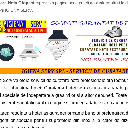
are Hota Otopeni
reprezinta pagina unde puteti gasi informatii utile
ni IGIENA SERV.
IGIENA SERV SRL - SERVICII DE CURATA
a Serv va ofera servicii de curatare hote profesionale din restaur
elor si tubulatura hotei. Curatarea hotei se executa cu aparate 
ii speciale de indepartare a grasimilor si a altor depuneri. Toate 
nisterul Sanatatii sunt ecologice si biodegradabile si nu au un 
area regulata a hotei asigura performante bune si prelungirea du
gentilor speciali pentru suprafetele din inox si a celor de di
a de viata a produsului.