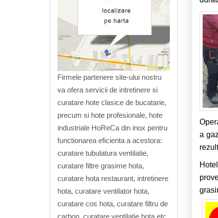
Firmele partenere site-ului nostru
va ofera servicii de intretinere si
curatare hote clasice de bucatarie,
precum si hote profesionale, hote
Opera
industriale HoReCa din inox pentru
a gaz
functionarea eficienta a acestora:
rezul
curatare tubulatura ventilatie,
Hotel
curatare filtre grasime hota,
prove
curatare hota restaurant, intretinere
gra
hota, curatare ventilator hota,
curatare cos hota, curatare filtru de
carbon, curatare ventilatie hota etc.