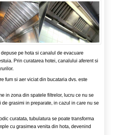
r depuse pe hota si canalul de evacuare
stuia. Prin curatarea hotei, canalului aferent si
urilor.
e fum si aer viciat din bucataria dvs. este
 in zona din spatele filtrelor, lucru ce nu se
i de grasimi in preparate, in cazul in care nu se
iodic curatata, tubulatura se poate transforma
mple cu grasimea venita din hota, devenind