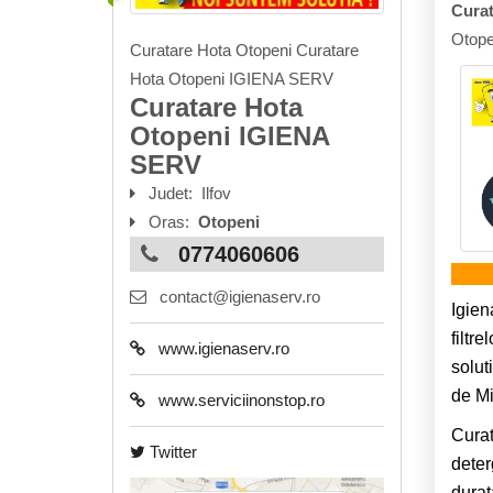
Curat
Otope
Curatare Hota Otopeni Curatare
Hota Otopeni IGIENA SERV
Curatare Hota
Otopeni IGIENA
SERV
Judet:
Ilfov
Oras:
Otopeni
0774060606
contact@igienaserv.ro
Igien
filtr
www.igienaserv.ro
solut
de Mi
www.serviciinonstop.ro
Curat
Twitter
deter
durat