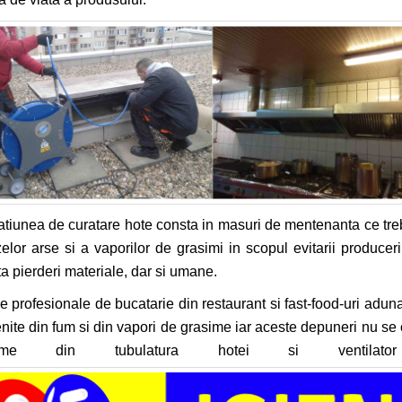
tiunea de curatare hote consta in masuri de mentenanta ce tre
elor arse si a vaporilor de grasimi in scopul evitarii produceri
ta pierderi materiale, dar si umane.
e profesionale de bucatarie din restaurant si fast-food-uri aduna r
nite din fum si din vapori de grasime iar aceste depuneri nu se
sime din tubulatura hotei si ventilat