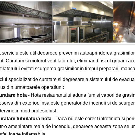
 serviciu este util deoarece prevenim autoaprinderea grasimilo
nt. Curatam si motorul ventilatorului, eliminand riscul griparii ace
tilatorului evitati scurgerea grasimilor in timpul prepararii mancar
ciul specializat de curatare si degresare a sistemului de evacuar
s din urmatoarele operatiuni:
uratare hota
- Hota restaurantului aduna fum si vapori de grasime
bserva din exterior, insa este generator de incendii si de scurger
ntervine in mod profesionist
uratare tubulatura hota
- Daca nu este corect intretinuta si per
ntr-o amenintare reala de incendiu, deoarece aceasta zona se u
tfel foarte inflamabila.