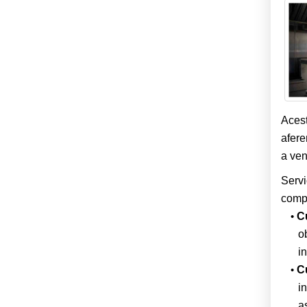
Acest
afere
a ven
Servi
compu
C
o
i
C
i
as