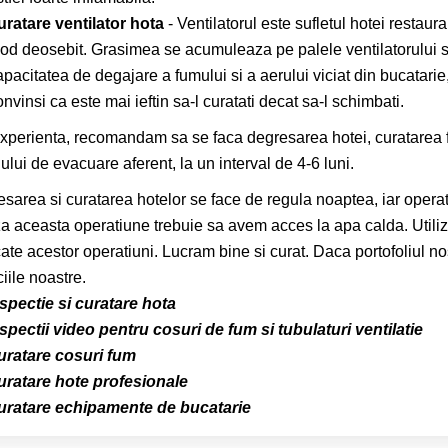
uratare ventilator hota
- Ventilatorul este sufletul hotei restaura
od deosebit. Grasimea se acumuleaza pe palele ventilatorului si 
apacitatea de degajare a fumului si a aerului viciat din bucatari
nvinsi ca este mai ieftin sa-l curatati decat sa-l schimbati.
xperienta, recomandam sa se faca degresarea hotei, curatarea fil
ului de evacuare aferent, la un interval de 4-6 luni.
sarea si curatarea hotelor se face de regula noaptea, iar opera
za aceasta operatiune trebuie sa avem acces la apa calda. Utili
ate acestor operatiuni. Lucram bine si curat. Daca portofoliul n
ciile noastre.
spectie si curatare hota
spectii video pentru cosuri de fum si tubulaturi ventilatie
uratare cosuri fum
uratare hote profesionale
uratare echipamente de bucatarie