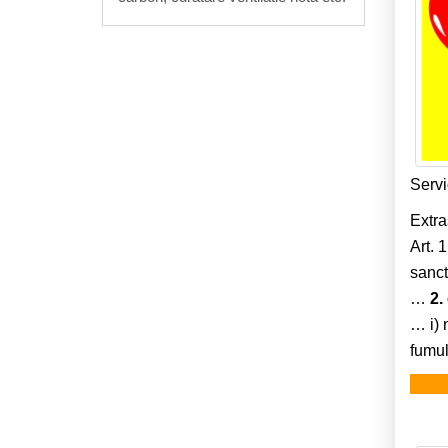
Servi
Extra
Art. 
sanc
…
2.
… i) 
fumul