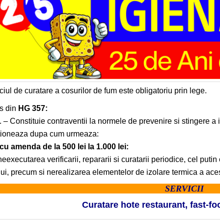
ciul de curatare a cosurilor de fum este obligatoriu prin lege.
s din
HG 357:
1. – Constituie contraventii la normele de prevenire si stingere a 
tioneaza dupa cum urmeaza:
 cu amenda de la 500 lei la 1.000 lei:
neexecutarea verificarii, repararii si curatarii periodice, cel put
ui, precum si nerealizarea elementelor de izolare termica a ace
SERVICII
Curatare hote restaurant, fast-fo