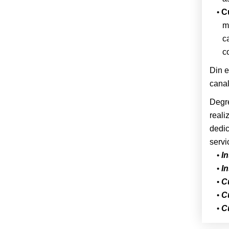
C
m
c
co
Din e
canal
Degre
reali
dedic
servi
In
In
C
C
C