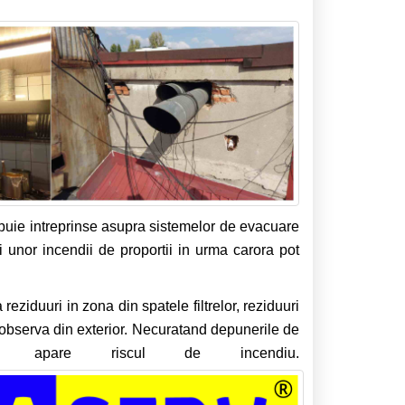
buie intreprinse asupra sistemelor de evacuare
i unor incendii de proportii in urma carora pot
eziduuri in zona din spatele filtrelor, reziduuri
 observa din exterior. Necuratand depunerile de
or apare riscul de incendiu.