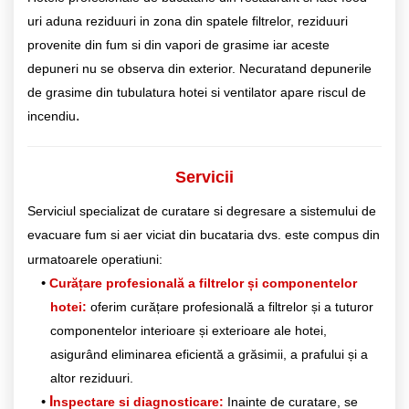
uri aduna reziduuri in zona din spatele filtrelor, reziduuri
provenite din fum si din vapori de grasime iar aceste
depuneri nu se observa din exterior. Necuratand depunerile
de grasime din tubulatura hotei si ventilator apare riscul de
.
incendiu
Servicii
Serviciul specializat de curatare si degresare a sistemului de
evacuare fum si aer viciat din bucataria dvs. este compus din
urmatoarele operatiuni:
Curățare profesională a filtrelor și componentelor
hotei:
oferim curățare profesională a filtrelor și a tuturor
componentelor interioare și exterioare ale hotei,
asigurând eliminarea eficientă a grăsimii, a prafului și a
altor reziduuri.
I
nspectare si diagnosticare:
Inainte de curatare, se