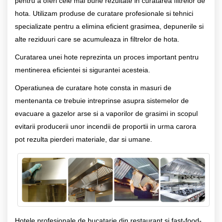
pentru a oferi cele mai bune rezultate in curatarea filtrelor de
hota. Utilizam produse de curatare profesionale si tehnici
specializate pentru a elimina eficient grasimea, depunerile si
alte reziduuri care se acumuleaza in filtrelor de hota.
Curatarea unei hote reprezinta un proces important pentru
mentinerea eficientei si sigurantei acesteia.
Operatiunea de curatare hote consta in masuri de
mentenanta ce trebuie intreprinse asupra sistemelor de
evacuare a gazelor arse si a vaporilor de grasimi in scopul
evitarii producerii unor incendii de proportii in urma carora
pot rezulta pierderi materiale, dar si umane.
Hotele profesionale de bucatarie din restaurant si fast-food-