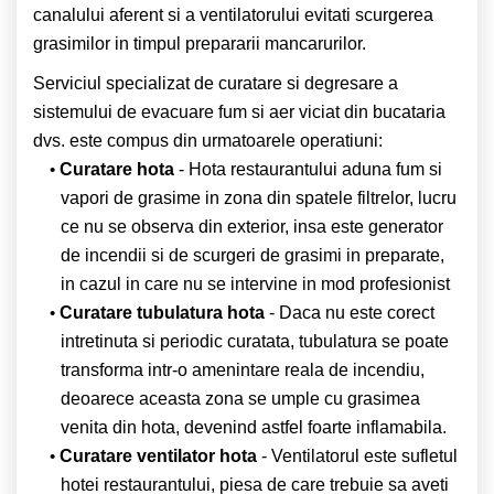
canalului aferent si a ventilatorului evitati scurgerea
grasimilor in timpul prepararii mancarurilor.
Serviciul specializat de curatare si degresare a
sistemului de evacuare fum si aer viciat din bucataria
dvs. este compus din urmatoarele operatiuni:
Curatare hota
- Hota restaurantului aduna fum si
vapori de grasime in zona din spatele filtrelor, lucru
ce nu se observa din exterior, insa este generator
de incendii si de scurgeri de grasimi in preparate,
in cazul in care nu se intervine in mod profesionist
Curatare tubulatura hota
- Daca nu este corect
intretinuta si periodic curatata, tubulatura se poate
transforma intr-o amenintare reala de incendiu,
deoarece aceasta zona se umple cu grasimea
venita din hota, devenind astfel foarte inflamabila.
Curatare ventilator hota
- Ventilatorul este sufletul
hotei restaurantului, piesa de care trebuie sa aveti