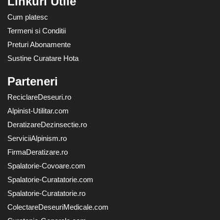
Linkuri Utile
Cum platesc
Termeni si Conditii
Preturi Abonamente
Sustine Curatare Hota
Parteneri
ReciclareDeseuri.ro
Alpinist-Utilitar.com
DeratizareDezinsectie.ro
ServiciiAlpinism.ro
FirmaDeratizare.ro
Spalatorie-Covoare.com
Spalatorie-Curatatorie.com
Spalatorie-Curatatorie.ro
ColectareDeseuriMedicale.com