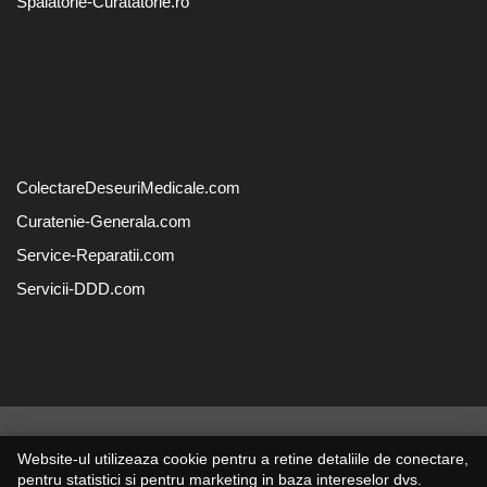
Spalatorie-Curatatorie.ro
ColectareDeseuriMedicale.com
Curatenie-Generala.com
Service-Reparatii.com
Servicii-DDD.com
© 2014-2026 Powered by
VilonMedia
&
Tokaido Consult
-
ANPC
Website-ul utilizeaza cookie pentru a retine detaliile de conectare,
SOL
pentru statistici si pentru marketing in baza intereselor dvs.