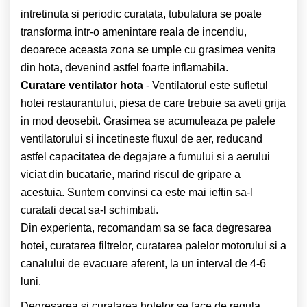
intretinuta si periodic curatata, tubulatura se poate
transforma intr-o amenintare reala de incendiu,
deoarece aceasta zona se umple cu grasimea venita
din hota, devenind astfel foarte inflamabila.
Curatare ventilator hota
- Ventilatorul este sufletul
hotei restaurantului, piesa de care trebuie sa aveti grija
in mod deosebit. Grasimea se acumuleaza pe palele
ventilatorului si incetineste fluxul de aer, reducand
astfel capacitatea de degajare a fumului si a aerului
viciat din bucatarie, marind riscul de gripare a
acestuia. Suntem convinsi ca este mai ieftin sa-l
curatati decat sa-l schimbati.
Din experienta, recomandam sa se faca degresarea
hotei, curatarea filtrelor, curatarea palelor motorului si a
canalului de evacuare aferent, la un interval de 4-6
luni.
Degresarea si curatarea hotelor se face de regula