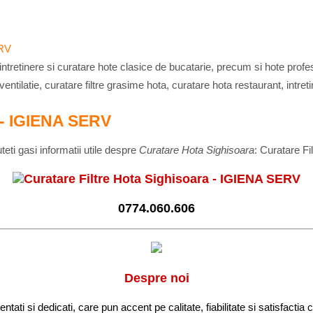
e intretinere si curatare hote clasice de bucatarie, precum si hote prof
entilatie, curatare filtre grasime hota, curatare hota restaurant, intret
a - IGIENA SERV
eti gasi informatii utile despre
Curatare Hota Sighisoara
: Curatare F
Curatare Filtre Hota Sighisoara - IGIENA SERV
0774.060.606
Despre noi
ati si dedicati, care pun accent pe calitate, fiabilitate si satisfactia