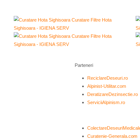
Parteneri
ReciclareDeseuri.ro
Alpinist-Utilitar.com
DeratizareDezinsectie.ro
ServiciiAlpinism.ro
ColectareDeseuriMedica
Curatenie-Generala.com