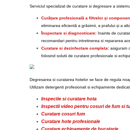
Serviciul specializat de curatare si degresare a sistem
Curățare profesională a filtrelor și componen
eliminarea eficientă a grăsimii, a prafului și a alt
I
nspectare si diagnosticare:
Inainte de curatar
recomandari pentru intretinerea si repararea ac
Curatare si dezinfectare completa:
asiguram cu
folosind solutii de curatare profesionale si echi
Degresarea si curatarea hotelor se face de regula noa
Utilizam detergenti profesionali si echipamente dedicat
Inspectie si curatare hota
Inspectii video pentru cosuri de fum si tu
Curatare cosuri fum
Curatare hote profesionale
Curatare echipamente de bucatarie