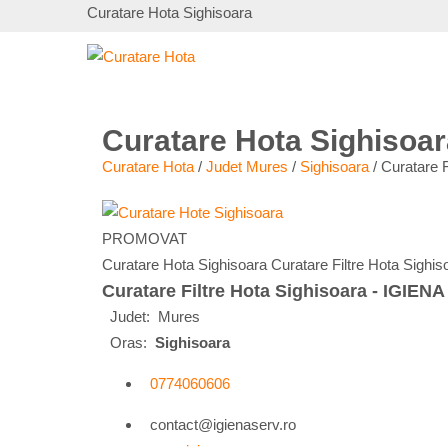
Curatare Hota Sighisoara
Curatare Hota Sighisoar
Curatare Hota
/
Judet Mures
/
Sighisoara
/
Curatare 
PROMOVAT
Curatare Hota Sighisoara Curatare Filtre Hota Sigh
Curatare Filtre Hota Sighisoara - IGIEN
Judet:
Mures
Oras:
Sighisoara
0774060606
contact@igienaserv.ro