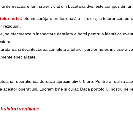
ului de evacuare fum si aer viciat din bucataria dvs. este compus din ur
telor hotei:
oferim curățare profesională a filtrelor și a tuturor compone
or reziduuri.
e, se efectueaza o inspectare detaliata a hotei pentru a identifica event
estora.
ratarea si dezinfectarea completa a tuturor partilor hotei, inclusiv a ven
pamente specializate.
ptea, iar operatiunea dureaza aproximativ 6-8 ore. Pentru a realiza ac
e acestor operatiuni. Lucram bine si curat. Daca portofoliul nostru ne r
bulaturi ventilatie