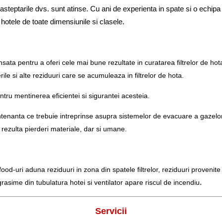
 asteptarile dvs. sunt atinse. Cu ani de experienta in spate si o echipa d
ru hotele de toate dimensiunile si clasele.
 pentru a oferi cele mai bune rezultate in curatarea filtrelor de hota.
ile si alte reziduuri care se acumuleaza in filtrelor de hota.
tru mentinerea eficientei si sigurantei acesteia.
nanta ce trebuie intreprinse asupra sistemelor de evacuare a gazelor ar
 rezulta pierderi materiale, dar si umane.
food-uri aduna reziduuri in zona din spatele filtrelor, reziduuri provenit
.
asime din tubulatura hotei si ventilator apare riscul de incendiu
Servicii