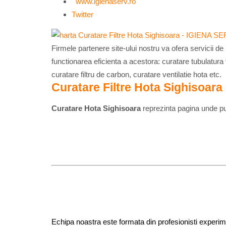
www.igienaserv.ro
Twitter
Firmele partenere site-ului nostru va ofera servicii d
functionarea eficienta a acestora: curatare tubulatura v
curatare filtru de carbon, curatare ventilatie hota etc.
Curatare Filtre Hota Sighisoar
Curatare Hota Sighisoara
reprezinta pagina unde put
Echipa noastra este formata din profesionisti experiment