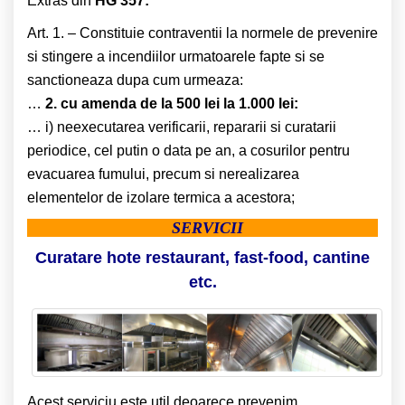
Extras din
HG 357:
Art. 1. – Constituie contraventii la normele de prevenire
si stingere a incendiilor urmatoarele fapte si se
sanctioneaza dupa cum urmeaza:
…
2. cu amenda de la 500 lei la 1.000 lei:
… i) neexecutarea verificarii, repararii si curatarii
periodice, cel putin o data pe an, a cosurilor pentru
evacuarea fumului, precum si nerealizarea
elementelor de izolare termica a acestora;
SERVICII
Curatare hote restaurant, fast-food, cantine
etc.
Acest serviciu este util deoarece prevenim