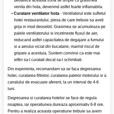
deoarece aceasta zona se umple cu grasimea
venita din hota, devenind astfel foarte inflamabila.
Curatare ventilator hota
- Ventilatorul este sufletul
hotei restaurantului, piesa de care trebuie sa aveti
grija in mod deosebit. Grasimea se acumuleaza pe
palele ventilatorului si incetineste fluxul de aer,
reducand astfel capacitatea de degajare a fumului
si a aerului viciat din bucatarie, marind riscul de
gripare a acestuia. Suntem convinsi ca este mai
ieftin sa-l curatati decat sa-l schimbati.
Din experienta, recomandam sa se faca degresarea
hotei, curatarea filtrelor, curatarea palelor motorului si a
canalului de evacuare aferent, la un interval de 4-6
luni.
Degresarea si curatarea hotelor se face de regula
noaptea, iar operatiunea dureaza aproximativ 6-8 ore.
Pentru a realiza aceasta operatiune trebuie sa avem