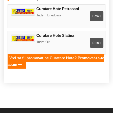
Curatare Hote Petrosani
Judet Hunedoara
Detalii
Curatare Hote Slatina
Judet Olt
Detalii
Vrei sa fii promovat pe Curatare Hota? Promoveaza-te
acum